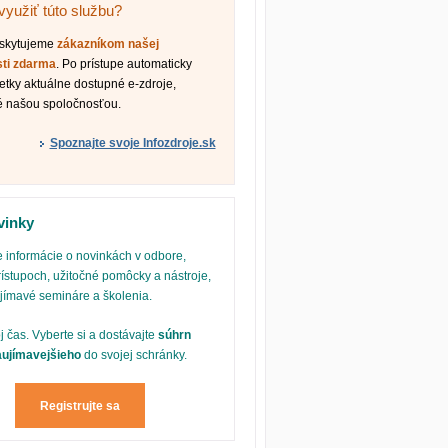
využiť túto službu?
oskytujeme
zákazníkom našej
sti zdarma
. Po prístupe automaticky
etky aktuálne dostupné e-zdroje,
é našou spoločnosťou.
Spoznajte svoje Infozdroje.sk
vinky
 informácie o novinkách v odbore,
ístupoch, užitočné pomôcky a nástroje,
ujímavé semináre a školenia.
oj čas. Vyberte si a dostávajte
súhrn
aujímavejšieho
do svojej schránky.
Registrujte sa