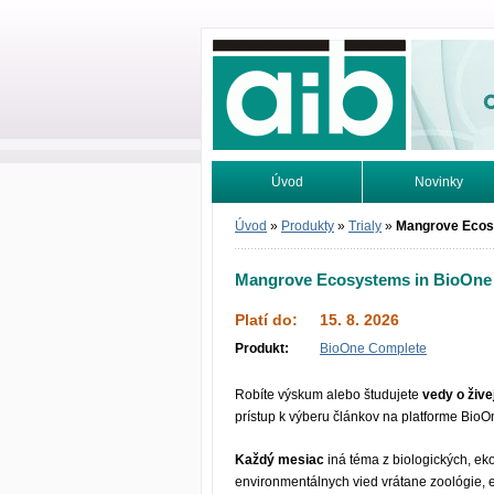
Odborné infor
Úvod
Novinky
Vyhľadávanie
Tutoriály
Úvod
»
Produkty
»
Trialy
»
Mangrove Ecos
Mangrove Ecosystems in BioOne
Platí do:
15. 8. 2026
Produkt:
BioOne Complete
Robíte výskum alebo študujete
vedy o žive
prístup k výberu článkov na platforme BioO
Každý mesiac
iná téma z biologických, ek
environmentálnych vied vrátane zoológie, 