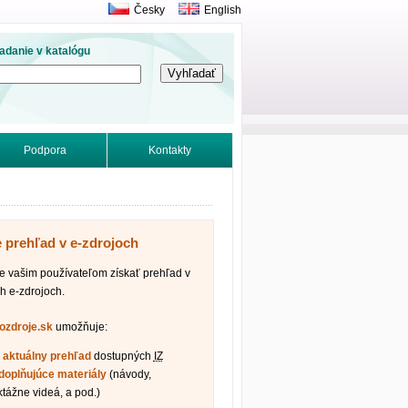
Česky
English
adanie v katalógu
Podpora
Kontakty
e prehľad v e-zdrojoch
vašim používateľom získať prehľad v
h e-zdrojoch.
fozdroje.sk
umožňuje:
ť
aktuálny prehľad
dostupných
IZ
doplňujúce materiály
(návody,
ktážne videá, a pod.)