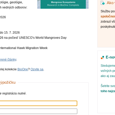
tológie, geológie,
Ako 
ch vedných odborov:
Službu p
spoločno
2026
zobrazí vš
poskytnut
do 15. 7. 2026
026 na počesť UNESCO’s World Mangroves Day
International Hawk Migration Week
E-no
orené články
.
Sledujeme
elej kolekcie
BioOne
?
Ozvite sa
.
voľných pr
ako aj za
 výpožičku
Šetrite sv
toho najz
 registráciu nutné.