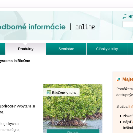
mácie. Online.
Hľ
Produkty
Semináre
Články a triky
ystems in BioOne
Majt
Pomôžeme 
dostupnýc
j prírode?
Vypýtajte si
Služba
In
ne.
získa
nájsť
ologických a
inštru
entomológie,