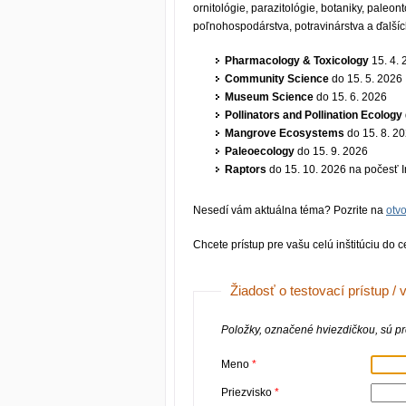
ornitológie, parazitológie, botaniky, paleon
poľnohospodárstva, potravinárstva a ďalší
Pharmacology & Toxicology
15. 4. 
Community Science
do 15. 5. 2026
Museum Science
do 15. 6. 2026
Pollinators and Pollination Ecology
Mangrove Ecosystems
do 15. 8. 2
Paleoecology
do 15. 9. 2026
Raptors
do 15. 10. 2026 na počesť 
Nesedí vám aktuálna téma? Pozrite na
otv
Chcete prístup pre vašu celú inštitúciu do c
Žiadosť o testovací prístup /
Položky, označené hviezdičkou, sú pre
Meno
Priezvisko