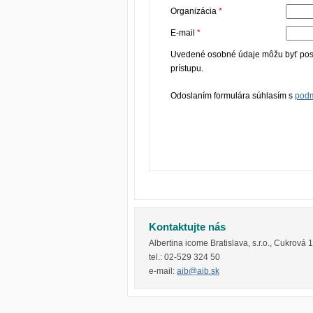
Organizácia
E-mail
Uvedené osobné údaje môžu byť posk
prístupu.
Odoslaním formulára súhlasím s
podm
Kontaktujte nás
Albertina icome Bratislava, s.r.o.
,
Cukrová 
tel.:
02-529 324 50
e-mail:
aib@aib.sk