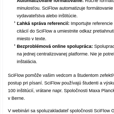
Automatizované formátovanie:
Ručné formáto
minulosťou. SciFlow automatizuje formátovanie
vydavateľstva alebo inštitúcie.
Ľahká správa referencií:
Importujte referencie
citácií do SciFlow a umiestnite odkaz pretiahn
miesto v texte.
Bezproblémová online spolupráca:
Spoluprac
na jednej centralizovanej platforme. Nie je potr
inštalácia.
SciFlow pomôže vašim vedcom a študentom zefektí
postup pri písaní. SciFlow používajú študenti a výsk
100 inštitúcií, vrátane napr. Spoločnosti Maxa Planc
v Berne.
V webinári sa spoluzakladateľ spoločnosti SciFlow