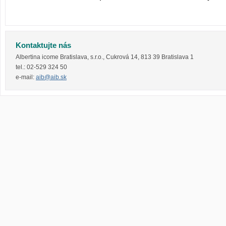
Kontaktujte nás
Albertina icome Bratislava, s.r.o.
,
Cukrová 14
,
813 39
Bratislava 1
tel.:
02-529 324 50
e-mail:
aib@aib.sk