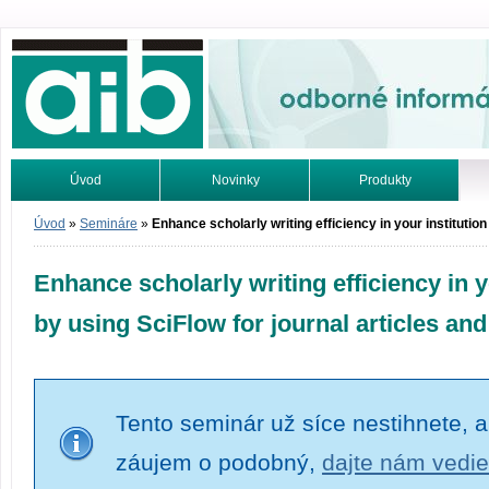
Odborné informácie. Online.
Úvod
Novinky
Produkty
Vyhľadávanie
Tutoriály
Úvod
»
Semináre
»
Enhance scholarly writing efficiency in your institution
Enhance scholarly writing efficiency in y
by using SciFlow for journal articles an
Tento seminár už síce nestihnete, a
záujem o podobný,
dajte nám vedie