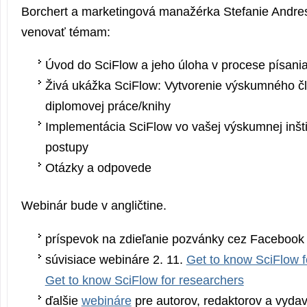
Borchert a marketingová manažérka Stefanie Andre
venovať témam:
Úvod do SciFlow a jeho úloha v procese písani
Živá ukážka SciFlow: Vytvorenie výskumného č
diplomovej práce/knihy
Implementácia SciFlow vo vašej výskumnej inštit
postupy
Otázky a odpovede
Webinár bude v angličtine.
príspevok na zdieľanie pozvánky cez Faceboo
súvisiace webináre 2. 11.
Get to know SciFlow f
Get to know SciFlow for researchers
ďalšie
webináre
pre autorov, redaktorov a vyda