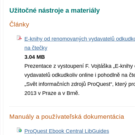
Užitočné nástroje a materiály
Články
E-knihy od renomovaných vydavatelů odkudkol
na čtečky
3.04 MB
Prezentace z vystoupení F. Vojtáška „E-knih
vydavatelů odkudkoliv online i pohodlně na čt
„Svět informačních zdrojů ProQuest“, který pr
2013 v Praze a v Brně.
Manuály a používateľská dokumentácia
ProQuest Ebook Central LibGuides