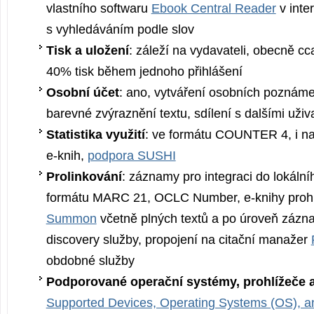
vlastního softwaru
Ebook Central Reader
v inte
s vyhledáváním podle slov
Tisk a uložení
: záleží na vydavateli, obecně c
40% tisk během jednoho přihlášení
Osobní účet
: ano, vytváření osobních poznám
barevné zvýraznění textu, sdílení s dalšími uživa
Statistika využití
: ve formátu COUNTER 4, i na 
e-knih,
podpora SUSHI
Prolinkování
: záznamy pro integraci do lokální
formátu MARC 21, OCLC Number, e-knihy proh
Summon
včetně plných textů a po úroveň zázn
discovery služby, propojení na citační manažer
obdobné služby
Podporované operační systémy, prohlížeče a
Supported Devices, Operating Systems (OS), 