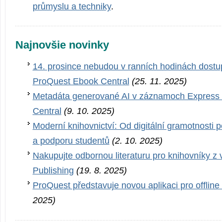
průmyslu a techniky
.
Najnovšie novinky
14. prosince nebudou v ranních hodinách dostu
ProQuest Ebook Central
(25. 11. 2025)
Metadáta generované AI v záznamoch Expres
Central
(9. 10. 2025)
Moderní knihovnictví: Od digitální gramotnosti 
a podporu studentů
(2. 10. 2025)
Nakupujte odbornou literaturu pro knihovníky z
Publishing
(19. 8. 2025)
ProQuest představuje novou aplikaci pro offline 
2025)