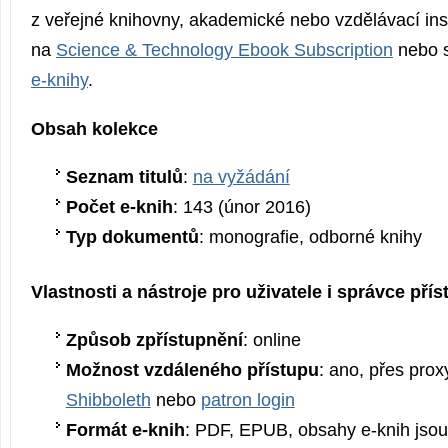
z veřejné knihovny, akademické nebo vzdělávací ins
na
Science & Technology Ebook Subscription
nebo s
e-knihy
.
Obsah kolekce
Seznam titulů
:
na vyžádání
Počet e-knih
: 143 (únor 2016)
Typ dokumentů
: monografie, odborné knihy
Vlastnosti a nástroje pro uživatele i správce pří
Způsob zpřístupnění
: online
Možnost vzdáleného přístupu
: ano, přes prox
Shibboleth
nebo
patron login
Formát e-knih
: PDF, EPUB, obsahy e-knih jso