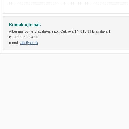
Kontaktujte nás
Albertina icome Bratislava, s.r.o.
,
Cukrová 14
,
813 39
Bratislava 1
tel.:
02-529 324 50
e-mail:
aib@aib.sk