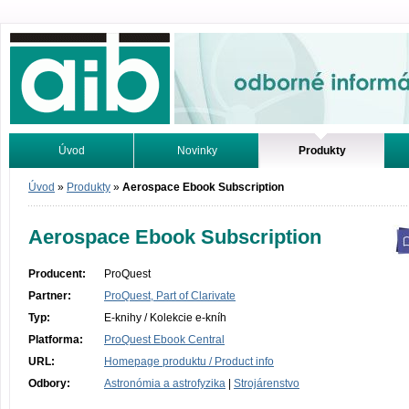
Odborné informácie. Online.
Úvod
Novinky
Produkty
Vyhľadávanie
Tutoriály
Úvod
»
Produkty
»
Aerospace Ebook Subscription
Aerospace Ebook Subscription
Producent:
ProQuest
Partner:
ProQuest, Part of Clarivate
Typ:
E-knihy / Kolekcie e-kníh
Platforma:
ProQuest Ebook Central
URL:
Homepage produktu / Product info
Odbory:
Astronómia a astrofyzika
|
Strojárenstvo