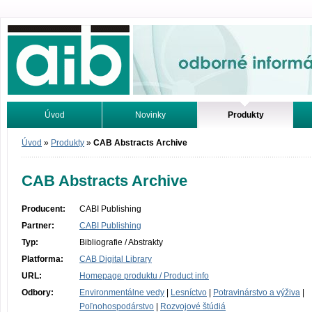
Odborné informácie. Online.
Úvod
Novinky
Produkty
Vyhľadávanie
Tutoriály
Úvod
»
Produkty
»
CAB Abstracts Archive
CAB Abstracts Archive
Producent:
CABI Publishing
Partner:
CABI Publishing
Typ:
Bibliografie / Abstrakty
Platforma:
CAB Digital Library
URL:
Homepage produktu / Product info
Odbory:
Environmentálne vedy
|
Lesníctvo
|
Potravinárstvo a výživa
|
Poľnohospodárstvo
|
Rozvojové štúdiá