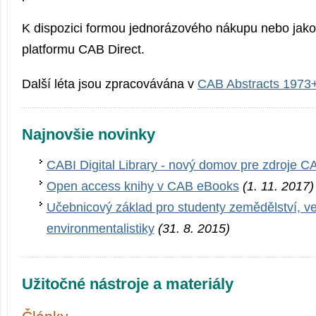
K dispozici formou jednorázového nákupu nebo jako
platformu CAB Direct.
Další léta jsou zpracovávána v
CAB Abstracts 1973
Najnovšie novinky
CABI Digital Library - nový domov pre zdroje C
Open access knihy v CAB eBooks
(1. 11. 2017)
Učebnicový základ pro studenty zemědělství, ve
environmentalistiky
(31. 8. 2015)
Užitočné nástroje a materiály