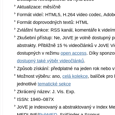
Aktualizace: měsíčně
Formát videí: HTML5, H.264 video codec, Adob
Formát doprovodných textů: HTML
Zvláštní funkce: RSS kanál, komentáře k videí
Zkušební přístup: Ne, JoVE je volně dostupný p
abstrakty. Přibližně 15 % videočlánků v JoVE Vi
dostupných v režimu
open access
. Díky sponz
dostupný také výběr videočlánků
.
Způsob získání: předplatné na jeden rok nebo víc
Možnost výběru: ano,
celá kolekce
, balíček pro
jednotlivé
tematické sekce
Zkrácený název: J. Vis. Exp.
ISSN: 1940–087X
JoVE je indexovaný a abstraktovaný v Index Me
MEDLINE/
PubMED
, SciFinder a Scopus.