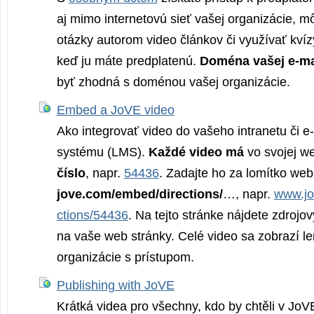
aj mimo internetovú sieť vašej organizácie, m
otázky autorom video článkov či využívať kví
keď ju máte predplatenú.
Doména vašej e-ma
byť zhodná s doménou vašej organizácie.
Embed a JoVE video
Ako integrovať video do vašeho intranetu či e
systému (LMS).
Každé video má
vo svojej w
číslo
, napr.
54436
. Zadajte ho za lomítko we
jove.com/embed/di­rections/
…, napr.
www.j
ctions/54436
. Na tejto stránke nájdete zdrojov
na vaše web stránky. Celé video sa zobrazí len
organizácie s prístupom.
Publishing with JoVE
Krátká videa pro všechny, kdo by chtěli v Jo