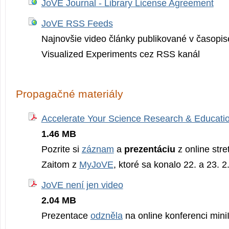
JoVE Journal - Library License Agreement
JoVE RSS Feeds
Najnovšie video články publikované v časopis
Visualized Experiments cez RSS kanál
Propagačné materiály
Accelerate Your Science Research & Educati
1.46 MB
Pozrite si
záznam
a
prezentáciu
z online str
Zaitom z
MyJoVE
, ktoré sa konalo 22. a 23. 2
JoVE není jen video
2.04 MB
Prezentace
odzněla
na online konferenci mi