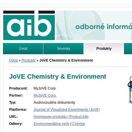
Odborné informácie. Online.
Úvod
Novinky
Produkty
Vyhľadávanie
Tutoriály
Úvod
»
Produkty
»
JoVE Chemistry & Environment
JoVE Chemistry & Environment
Producent:
MyJoVE Corp.
Partner:
MyJoVE Corp.
Typ:
Audiovizuálne dokumenty
Platforma:
Journal of Visualized Experiments (JoVE)
URL:
Homepage produktu / Product info
Odbory:
Environmentálne vedy
|
Chémia