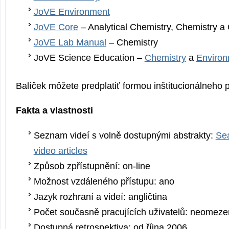
JoVE Environment
JoVE Core
– Analytical Chemistry, Chemistry a
JoVE Lab Manual
– Chemistry
JoVE Science Education –
Chemistry
a
Environ
Balíček môžete predplatiť formou inštitucionálneho 
Fakta a vlastnosti
Seznam videí s volně dostupnými abstrakty:
Sea
video articles
Způsob zpřístupnění: on-line
Možnost vzdáleného přístupu: ano
Jazyk rozhraní a videí: angličtina
Počet současně pracujících uživatelů: neomeze
Dostupná retrospektiva: od října 2006