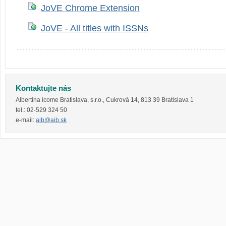
JoVE Chrome Extension
JoVE - All titles with ISSNs
Kontaktujte nás
Albertina icome Bratislava, s.r.o.
,
Cukrová 14
,
813 39
Bratislava 1
tel.:
02-529 324 50
e-mail:
aib@aib.sk