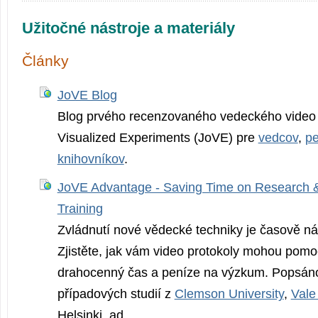
Užitočné nástroje a materiály
Články
JoVE Blog
Blog prvého recenzovaného vedeckého video 
Visualized Experiments (JoVE) pre
vedcov
,
p
knihovníkov
.
JoVE Advantage - Saving Time on Research &
Training
Zvládnutí nové vědecké techniky je časově ná
Zjistěte, jak vám video protokoly mohou pomoc
drahocenný čas a peníze na výzkum. Popsáno
případových studií z
Clemson University
,
Vale
Helsinki, ad.