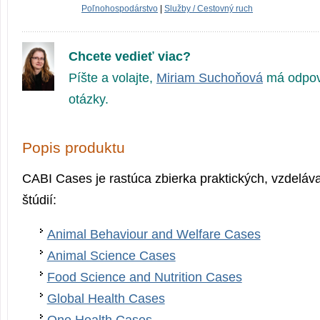
Poľnohospodárstvo
|
Služby / Cestovný ruch
Chcete vedieť viac?
Píšte a volajte,
Miriam Suchoňová
má odpov
otázky.
Popis produktu
CABI Cases je rastúca zbierka praktických, vzdeláv
štúdií:
Animal Behaviour and Welfare Cases
Animal Science Cases
Food Science and Nutrition Cases
Global Health Cases