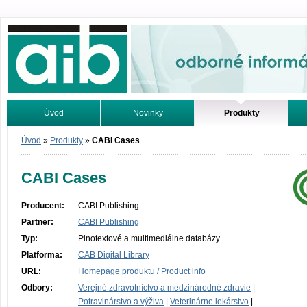
Odborné informácie. Online.
Úvod
Novinky
Produkty
Vyhľadávanie
Tutoriály
Úvod
»
Produkty
»
CABI Cases
CABI Cases
Producent:
CABI Publishing
Partner:
CABI Publishing
Typ:
Plnotextové a multimediálne databázy
Platforma:
CAB Digital Library
URL:
Homepage produktu / Product info
Odbory:
Verejné zdravotníctvo a medzinárodné zdravie
|
Potravinárstvo a výživa
|
Veterinárne lekárstvo
|