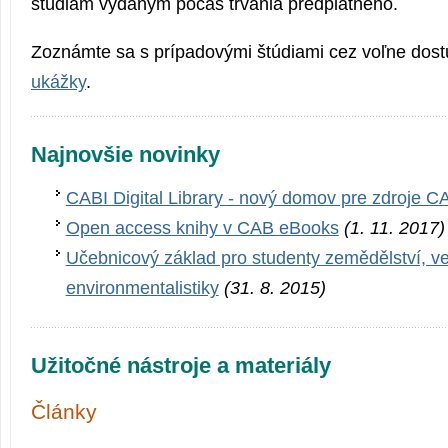
štúdiám vydaným počas trvania predplatného.
Zoznámte sa s prípadovými štúdiami cez voľne dos
ukážky
.
Najnovšie novinky
CABI Digital Library - nový domov pre zdroje C
Open access knihy v CAB eBooks
(1. 11. 2017)
Učebnicový základ pro studenty zemědělství, ve
environmentalistiky
(31. 8. 2015)
Užitočné nástroje a materiály
Články