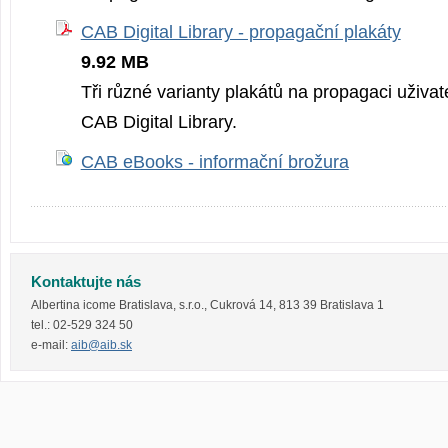
CAB Digital Library - propagační plakáty
9.92 MB
Tři různé varianty plakátů na propagaci uživa
CAB Digital Library.
CAB eBooks - informační brožura
Kontaktujte nás
Albertina icome Bratislava, s.r.o.
,
Cukrová 14
,
813 39
Bratislava 1
tel.:
02-529 324 50
e-mail:
aib@aib.sk