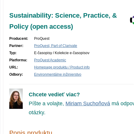
Sustainability: Science, Practice, &
Policy (open access)
Producent:
ProQuest
Partner:
ProQuest, Part of Clarivate
Typ:
E-časopisy / Kolekcie e-časopisov
Platforma:
ProQuest Academic
URL:
Homepage produktu / Product info
Odbory:
Environmentálne inžinierstvo
Chcete vedieť viac?
Píšte a volajte,
Miriam Suchoňová
má odpov
otázky.
Popis produktu