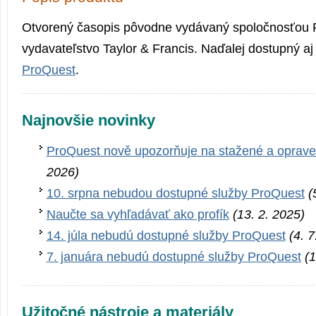
Otvorený časopis pôvodne vydávaný spoločnosťou 
vydavateľstvo Taylor & Francis. Naďalej dostupný aj
ProQuest
.
Najnovšie novinky
ProQuest nově upozorňuje na stažené a oprave
2026)
10. srpna nebudou dostupné služby ProQuest
(
Naučte sa vyhľadávať ako profík
(13. 2. 2025)
14. júla nebudú dostupné služby ProQuest
(4. 
7. januára nebudú dostupné služby ProQuest
(1
Užitočné nástroje a materiály