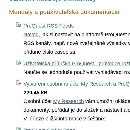
Manuály a používateľská dokumentácia
ProQuest RSS Feeds
Návod
, jak si nastavit na platformě ProQuest
RSS kanály, např. nově zveřejněné výsledky 
přidané číslo časopisu.
Uživatelská příručka ProQuest - průvodce ro
Naučte se jednoduše používat vyhledávací ro
Vytvoření osobního účtu My Research u ProQ
220.45 kB
Osobní účet
My Research
vám umožní ukládat
dokumenty, pořádat je do složek a nastavit al
V příloze bližší informace v češtině: