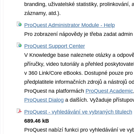
branding, uživatelské statistiky, prolinkování,
záznamy, atd.).
ProQuest Administrator Module - Help
Pro zobrazení nápovědy je třeba zadat admin 
ProQuest Support Center
V Knowledge base naleznete otázky a odpověd
příručky, video tutoriály a přehled poskytovate
v 360 Link/Core eBooks. Dostupné pouze pro s
předplatitele informačních zdrojů a nástrojů o
ProQuest na platformách
ProQuest Academic
ProQuest Dialog
a dalších. Vyžaduje přístupo
ProQuest - vyhledávání ve vybraných titulech
689.46 kB
ProQuest nabízí funkci pro vyhledávání ve vyb