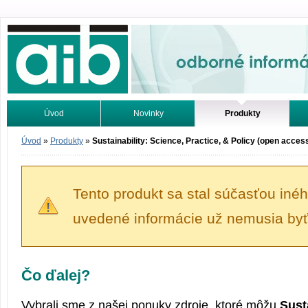
Odborné informácie. Online.
Úvod
Novinky
Produkty
Vyhľadávanie
Tutoriály
Úvod
»
Produkty
»
Sustainability: Science, Practice, & Policy (open acces
Tento produkt sa stal súčasťou iné
uvedené informácie už nemusia byť
Čo ďalej?
Vybrali sme z našej ponuky zdroje, ktoré môžu
Sust