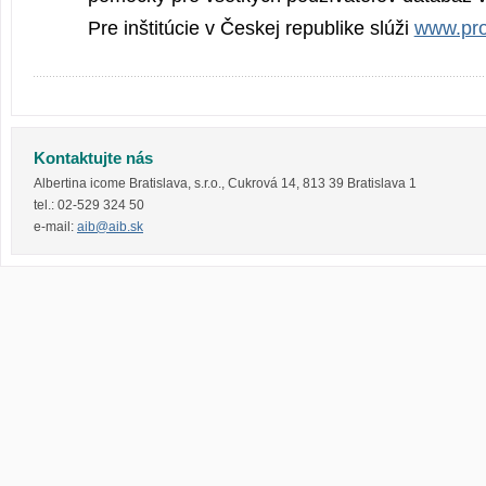
Pre inštitúcie v Českej republike slúži
www.pro
Kontaktujte nás
Albertina icome Bratislava, s.r.o.
,
Cukrová 14
,
813 39
Bratislava 1
tel.:
02-529 324 50
e-mail:
aib@aib.sk