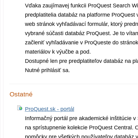
Vďaka zaujímavej funkcii ProQuest Search W
predplatitelia databáz na platforme ProQuest 
web stránok vyhľadávací formulár, ktorý pred
vybrané súčasti databáz ProQuest. Je to víta
začleniť vyhľadávanie v ProQueste do stránok
materiálov k výučbe a pod.
Dostupné len pre predplatiteľov databáz na p
Nutné prihlásiť sa.
Ostatné
ProQuest.sk - portál
Informačný portál pre akademické inštitúcie v
na sprístupnenie kolekcie ProQuest Central. 
pomôcky pre všetkých používateľov databáz v