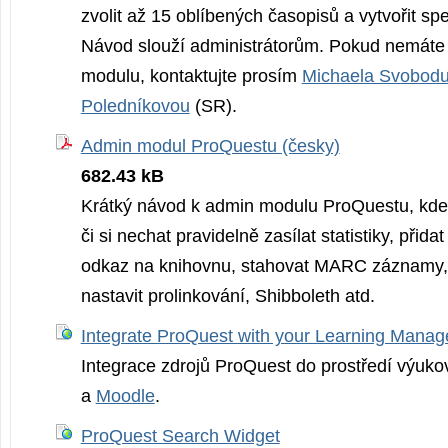
zvolit až 15 oblíbených časopisů a vytvořit spec
Návod slouží administrátorům. Pokud nemáte 
modulu, kontaktujte prosím
Michaela Svobod
Poledníkovou
(SR).
Admin modul ProQuestu (česky)
682.43 kB
Krátký návod k admin modulu ProQuestu, kde
či si nechat pravidelně zasílat statistiky, přida
odkaz na knihovnu, stahovat MARC záznamy, 
nastavit prolinkování, Shibboleth atd.
Integrate ProQuest with your Learning Mana
Integrace zdrojů ProQuest do prostředí výuk
a
Moodle
.
ProQuest Search Widget