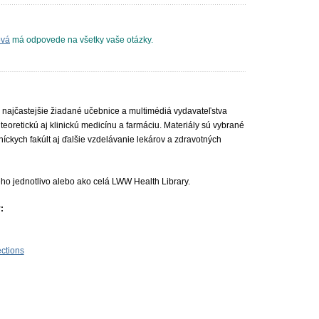
ová
má odpovede na všetky vaše otázky.
 najčastejšie žiadané učebnice a multimédiá vydavateľstva
teoretickú aj klinickú medicínu a farmáciu. Materiály sú vybrané
íckych fakúlt aj ďalšie vzdelávanie lekárov a zdravotných
ho jednotlivo alebo ako celá LWW Health Library.
:
ctions