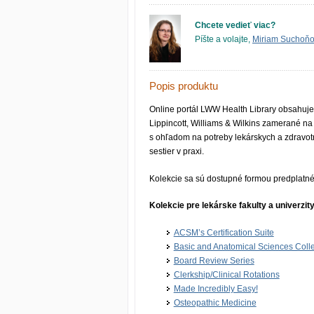
Chcete vedieť viac?
Píšte a volajte,
Miriam Suchoň
Popis produktu
Online portál LWW Health Library obsahuje
Lippincott, Williams & Wilkins zamerané na 
s ohľadom na potreby lekárskych a zdravotn
sestier v praxi.
Kolekcie sa sú dostupné formou predplatné
Kolekcie pre lekárske fakulty a univerzity
ACSM’s Certifi­cation Suite
Basic and Anatomical Sciences Colle
Board Review Series
Clerkship/Clinical Rotations
Made Incredibly Easy!
Osteopathic Medicine