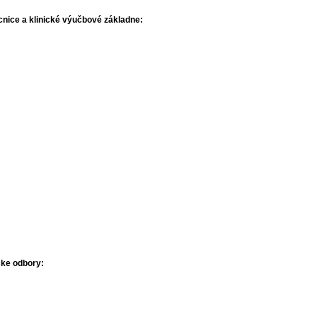
cnice a klinické výučbové základne:
cke odbory: