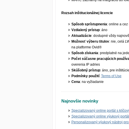
MARC záznamy na integráciu do lok
Rozsah inštitucionálnej licencie
Spôsob sprístupnenia
: online a ce
Vzdialený prístup
: áno
Aktualizácie
: dostupné vždy najnovš
Možnosť výberu titulov
: nie, celá 
na platforme Ovid®
Spôsob získania
: predplatné na jed
Počet súčasne pracujúcich použív
overenia IP adries
Skúšobný prístup
: áno, pre inštitúc
Podmínky použití
:
Terms of Use
Cena
: na vyžiadanie
Najnovšie novinky
Specializovaný online portál s klíčov
Specializovaný online výukový portál
Personalizovaný výukový nástroj pro