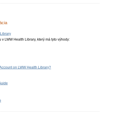
ácia
Library
 v LWW Health Library, který má tyto výhody:
 Account on LWW Health Library?
Guide
e