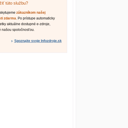
iť túto službu?
oskytujeme
zákazníkom našej
sti zdarma
. Po prístupe automaticky
etky aktuálne dostupné e-zdroje,
é našou spoločnosťou.
Spoznajte svoje Infozdroje.sk