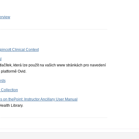
erview
ppincott Clinical Context
l
ačítek, která lze použít na vašich www stránkách pro navedení
 platformě Ovid.
rds
 Collection
s on thePoint: Instructor Ancillary User Manual
ealth Library.