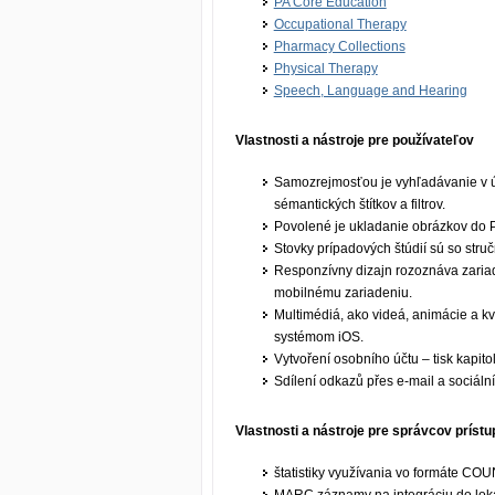
PA Core Education
Occupational Therapy
Pharmacy Collections
Physical Therapy
Speech, Language and Hearing
Vlastnosti a nástroje pre používateľov
Samozrejmosťou je vyhľadávanie v úp
sémantických štítkov a filtrov.
Povolené je ukladanie obrázkov do 
Stovky prípadových štúdií sú so stru
Responzívny dizajn rozoznáva zariade
mobilnému zariadeniu.
Multimédiá, ako videá, animácie a kv
systémom iOS.
Vytvoření osobního účtu – tisk kapito
Sdílení odkazů přes e-mail a sociální
Vlastnosti a nástroje pre správcov príst
štatistiky využívania vo formáte C