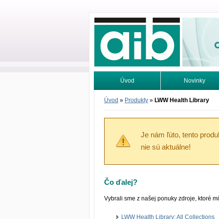
Odborné infor
Úvod
Novinky
Vyhľadávanie
Tutoriály
Úvod
»
Produkty
»
LWW Health Library
Je nám ľúto, tento prod
nie sú aktuálne!
Čo ďalej?
Vybrali sme z našej ponuky zdroje, ktoré 
LWW Health Library: All Collections