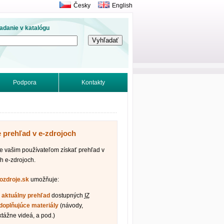
Česky
English
adanie v katalógu
Podpora
Kontakty
e prehľad v e-zdrojoch
vašim používateľom získať prehľad v
h e-zdrojoch.
fozdroje.sk
umožňuje:
ť
aktuálny prehľad
dostupných
IZ
doplňujúce materiály
(návody,
ktážne videá, a pod.)