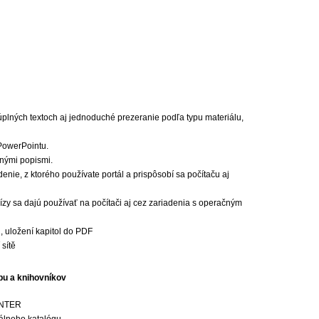
lných textoch aj jednoduché prezeranie podľa typu materiálu,
PowerPointu.
čnými popismi.
nie, z ktorého používate portál a prispôsobí sa počítaču aj
ízy sa dajú používať na počítači aj cez zariadenia s operačným
l, uložení kapitol do PDF
 sítě
upu a knihovníkov
OUNTER