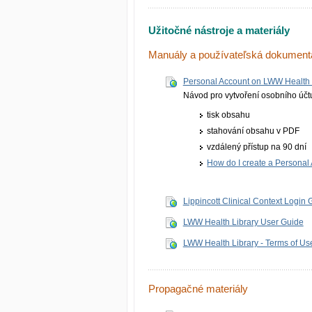
Užitočné nástroje a materiály
Manuály a používateľská dokument
Personal Account on LWW Health 
Návod pro vytvoření osobního účtu
tisk obsahu
stahování obsahu v PDF
vzdálený přístup na 90 dní
How do I create a Personal
Lippincott Clinical Context Login 
LWW Health Library User Guide
LWW Health Library - Terms of Us
Propagačné materiály