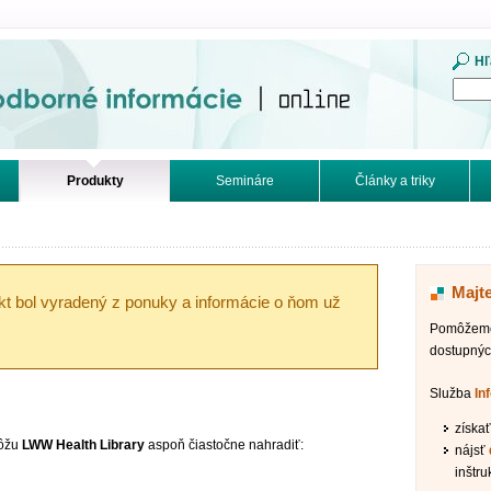
mácie. Online.
Hľ
Produkty
Semináre
Články a triky
Majt
ukt bol vyradený z ponuky a informácie o ňom už
Pomôžeme 
dostupnýc
Služba
In
získa
môžu
LWW Health Library
aspoň čiastočne nahradiť:
nájsť
inštru