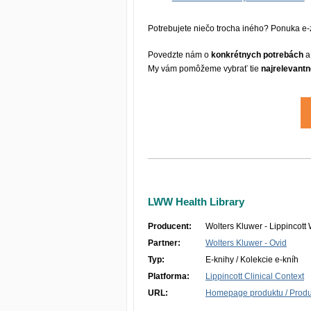
Potrebujete niečo trocha iného? Ponuka e-z
Povedzte nám o
konkrétnych potrebách
a
My vám pomôžeme vybrať tie
najrelevantn
LWW Health Library
Producent:
Wolters Kluwer - Lippincott 
Partner:
Wolters Kluwer - Ovid
Typ:
E-knihy / Kolekcie e-kníh
Platforma:
Lippincott Clinical Context
URL:
Homepage produktu / Produc