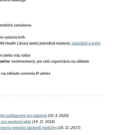
álneho katalógu
z mobilné zariadenia
ie vydania kníh
LWW Health Library alebo jednotlivé kolekcie,
jednotlivé e-knihy
en alebo viac rokov
ateľov
: neobmedzený, pre celú organizáciu na základe
ie na základe overenia IP adries
ými publikacemi pro patologii
(10. 4. 2020)
 pro sportovní vědy
(14. 11. 2018)
 novou generaci studentů medicíny
(16. 11. 2017)