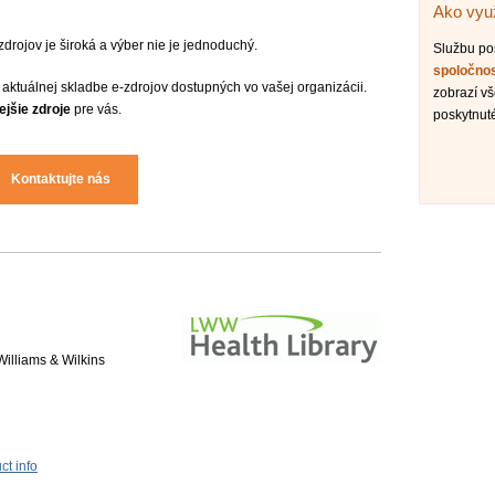
Ako využ
drojov je široká a výber nie je jednoduchý.
Službu p
spoločno
 aktuálnej skladbe e-zdrojov dostupných vo vašej organizácii.
zobrazí vš
ejšie zdroje
pre vás.
poskytnut
Kontaktujte nás
Williams & Wilkins
t info