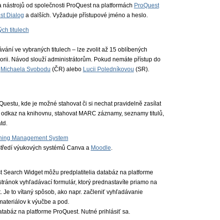
 a nástrojů od společnosti ProQuest na platformách
ProQuest
st Dialog
a dalších. Vyžaduje přístupové jméno a heslo.
ch titulech
vání ve vybraných titulech – lze zvolit až 15 oblíbených
gorii. Návod slouží administrátorům. Pokud nemáte přístup do
m
Michaela Svobodu
(ČR) alebo
Lucii Poledníkovou
(SR).
estu, kde je možné stahovat či si nechat pravidelně zasílat
go a odkaz na knihovnu, stahovat MARC záznamy, seznamy titulů,
td.
arning Management System
středí výukových systémů Canva a
Moodle
.
t Search Widget môžu predplatitelia databáz na platforme
tránok vyhľadávací formulár, ktorý prednastavíte priamo na
 Je to vítaný spôsob, ako napr. začleniť vyhľadávanie
materiálov k výučbe a pod.
atabáz na platforme ProQuest. Nutné prihlásiť sa.