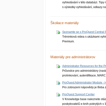
vyhledávání v této databázi. Tipy
s výsledky vyhledávání, odkazy na
Školiace materiály
Seznamte se s ProQuest Central
Tréninková videa s ukázkami vyhl
Premium.
Materiály pre administrátorov
Administrator Resources for the P
Průvodce pro administrátory (nasta
prolinkování, autentifikace, MARC
ProQuest Administrator Module - 
Pro zobrazení nápovědy je třeba z
ProQuest Support Center
V Knowledge base naleznete otázky
poskytovatelů e-knih pokrytých v 