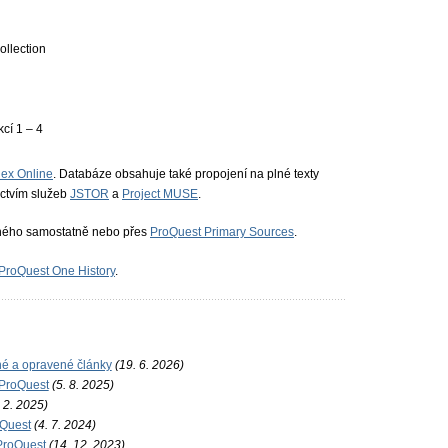
llection
cí 1 – 4
dex Online
. Databáze obsahuje také propojení na plné texty
ictvím služeb
JSTOR
a
Project MUSE
.
tného samostatně nebo přes
ProQuest Primary Sources
.
ProQuest One History
.
é a opravené články
(19. 6. 2026)
 ProQuest
(5. 8. 2025)
 2. 2025)
oQuest
(4. 7. 2024)
ProQuest
(14. 12. 2023)