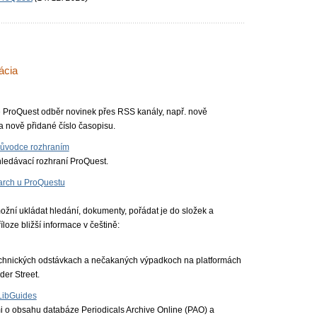
ácia
rmě ProQuest odběr novinek přes RSS kanály, např. nově
 nově přidané číslo časopisu.
průvodce rozhraním
ledávací rozhraní ProQuest.
arch u ProQuestu
žní ukládat hledání, dokumenty, pořádat je do složek a
íloze bližší informace v češtině:
echnických odstávkach a nečakaných výpadkoch na platformách
er Street.
 LibGuides
i o obsahu databáze Periodicals Archive Online (PAO) a