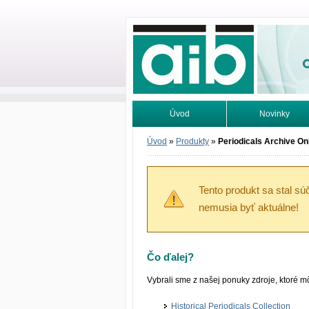
Odborné infor
Úvod
Novinky
Vyhľadávanie
Tutoriály
Úvod
»
Produkty
»
Periodicals Archive On
Tento produkt sa stal s
nemusia byť aktuálne!
Čo ďalej?
Vybrali sme z našej ponuky zdroje, ktoré 
Historical Periodicals Collection