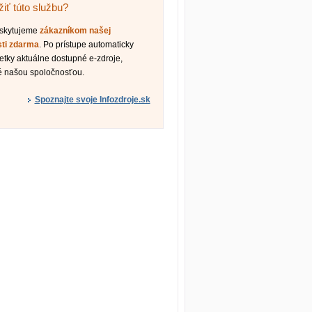
iť túto službu?
oskytujeme
zákazníkom našej
sti zdarma
. Po prístupe automaticky
etky aktuálne dostupné e-zdroje,
é našou spoločnosťou.
Spoznajte svoje Infozdroje.sk