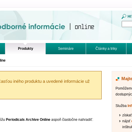
mácie. Online.
Hľ
Produkty
Semináre
Články a triky
line
Majt
účasťou iného produktu a uvedené informácie už
Pomôžeme 
dostupnýc
Služba
In
získa
môžu
Periodicals Archive Online
aspoň čiastočne nahradiť:
nájsť
inštru