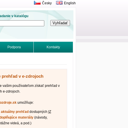
Česky
English
adanie v katalógu
Podpora
Kontakty
e prehľad v e-zdrojoch
vašim používateľom získať prehľad v
h e-zdrojoch.
fozdroje.sk
umožňuje:
ť
aktuálny prehľad
dostupných
IZ
doplňujúce materiály
(návody,
ktážne videá, a pod.)