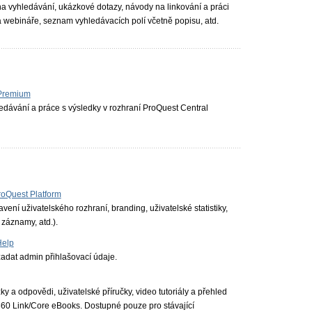
 na vyhledávání, ukázkové dotazy, návody na linkování a práci
 webináře, seznam vyhledávacích polí včetně popisu, atd.
 Premium
edávání a práce s výsledky v rozhraní ProQuest Central
roQuest Platform
vení uživatelského rozhraní, branding, uživatelské statistiky,
 záznamy, atd.).
Help
adat admin přihlašovací údaje.
 a odpovědi, uživatelské příručky, video tutoriály a přehled
360 Link/Core eBooks. Dostupné pouze pro stávající