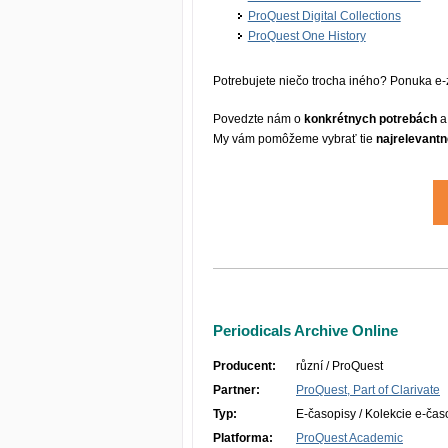
ProQuest Digital Collections
ProQuest One History
Potrebujete niečo trocha iného? Ponuka e-z
Povedzte nám o
konkrétnych potrebách
a
My vám pomôžeme vybrať tie
najrelevantn
Periodicals Archive Online
Producent:
různí / ProQuest
Partner:
ProQuest, Part of Clarivate
Typ:
E-časopisy / Kolekcie e-čas
Platforma:
ProQuest Academic