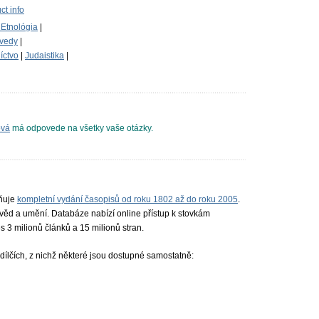
t info
 Etnológia
|
 vedy
|
íctvo
|
Judaistika
|
ová
má odpovede na všetky vaše otázky.
ňuje
kompletní vydání časopisů od roku 1802 až do roku 2005
.
 věd a umění. Databáze nabízí online přístup k stovkám
s 3 milionů článků a 15 milionů stran.
dílčích, z nichž některé jsou dostupné samostatně: