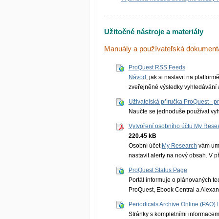
Užitočné nástroje a materiály
Manuály a používateľská dokument
ProQuest RSS Feeds
Návod
, jak si nastavit na platfo
zveřejněné výsledky vyhledávání a
Uživatelská příručka ProQuest - 
Naučte se jednoduše používat vyh
Vytvoření osobního účtu My Rese
220.45 kB
Osobní účet
My Research
vám umo
nastavit alerty na nový obsah. V př
ProQuest Status Page
Portál informuje o plánovaných t
ProQuest, Ebook Central a Alexand
Periodicals Archive Online (PAO)
Stránky s kompletními informacem