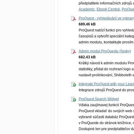
předplatitele informačních zdrojů
Academic
,
Ebook Central
,
ProQue
ProQuest - vyhledávání ve vybraný
689.46 kB
ProQuest nabízí funkci pro vyhledá
časopisů a vytvořit speciální kate
admin modulu, kontaktujte prosí
Admin modul ProQuestu (česky)
682.43 kB
Krátký návod k admin modulu ProQu
statistiky, přidat do rozhraní lo
nastavit prolinkování, Shibboleth a
Integrate ProQuest with your Le
Integrace zdrojů ProQuest do pro
ProQuest Search Widget
Vďaka zaujímavej funkcii ProQues
ProQuest vkladať do svojich web s
vybrané súčasti databáz ProQuest.
v ProQueste do stránok knižnice, 
Dostupné len pre predplatiteľov d