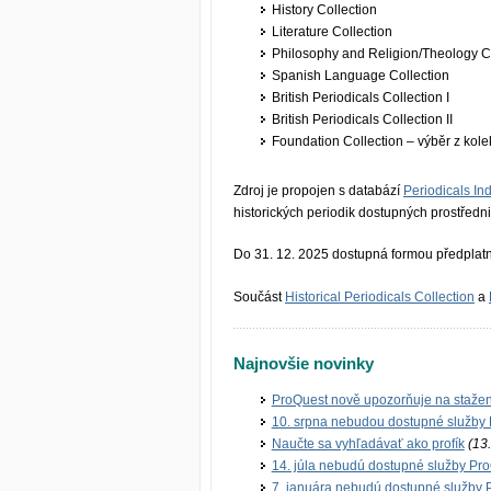
History Collection
Literature Collection
Philosophy and Religion/Theology Co
Spanish Language Collection
British Periodicals Collection I
British Periodicals Collection II
Foundation Collection – výběr z kolek
Zdroj je propojen s databází
Periodicals In
historických periodik dostupných prostředn
Do 31. 12. 2025 dostupná formou předpla
Součást
Historical Periodicals Collection
a
Najnovšie novinky
ProQuest nově upozorňuje na stažen
10. srpna nebudou dostupné služby
Naučte sa vyhľadávať ako profík
(13.
14. júla nebudú dostupné služby Pr
7. januára nebudú dostupné služby 