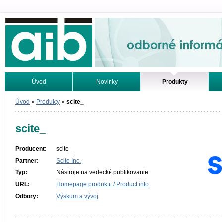
Odborné informácie. Online.
Úvod
Novinky
Produkty
Vyhľadávanie
Tutoriály
Úvod
»
Produkty
»
scite_
scite_
Producent:
scite_
Partner:
Scite Inc.
Typ:
Nástroje na vedecké publikovanie
URL:
Homepage produktu / Product info
Odbory:
Výskum a vývoj