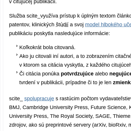
v citujúcej publikácii.
Služba scite_využíva prístup k úplným textom článko
patentov, klinických
štúdií
a svoj
model hlbokého uč
publikáciu poskytla nasledujúce informácie:
Koľkokrát bola citovaná.
Ako ju citovali iní autori, a to zobrazením citač
v ktorom sa citácia vyskytla, z každého citujúce
Či citácia ponúka
potvrdzujúce
alebo
negujúc
tvrdení v publikácii, prípadne či to je len
zmienk
scite_
spolupracuje
s rastúcim počtom vydavateľsti
BMJ, Cambridge University Press, Future Science, K
University Press, The Royal Society, SAGE, Thieme,
zdrojov, ako sú preprintové servery (arXiv, bioRxiv, 