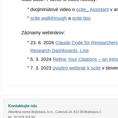
dvojminútové video o
scite_ Assistant
v an
scite walkthrough
a
scite tips
Záznamy webinárov:
23. 6. 2026
Claude Code for Researchers
Research Dashboards, Live
5. 3. 2024
Refine Your Citations – an intro
7. 3. 2023
úvodný webinár k scite
v slove
Kontaktujte nás
Albertina icome Bratislava, s.r.o.
,
Cukrová 14
,
813 39
Bratislava 1
tel.:
02-529 324 50