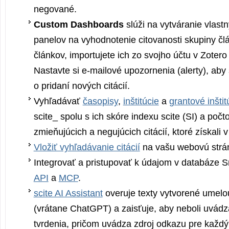
negované.
Custom Dashboards
slúži na vytváranie vlast
panelov na vyhodnotenie citovanosti skupiny č
článkov, importujete ich zo svojho účtu v Zoter
Nastavte si e-mailové upozornenia (alerty), aby 
o pridaní nových citácií.
Vyhľadávať
časopisy
,
inštitúcie
a
grantové inštit
scite_ spolu s ich skóre indexu scite (SI) a po
zmieňujúcich a negujúcich citácií, ktoré získali 
Vložiť vyhľadávanie citácií
na vašu webovú strá
Integrovať a pristupovať k údajom v databáze S
API
a
MCP
.
scite AI Assistant
overuje texty vytvorené umelou
(vrátane ChatGPT) a zaisťuje, aby neboli uvád
tvrdenia, pričom uvádza zdroj odkazu pre každý