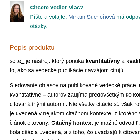
Chcete vedieť viac?
Píšte a volajte,
Miriam Suchoňová
má odpov
otázky.
Popis produktu
scite_ je nástroj, ktorý ponúka
kvantitatívny
a
kvali
to, ako sa vedecké publikácie navzájom citujú.
Sledovanie ohlasov na publikované vedecké práce je
kvantitatívne – autorov zaujíma predovšetkým koľkok
citovaná inými autormi. Nie všetky citácie sú však r
je uvedená v nejakom citačnom kontexte, z ktorého 
článok citovaný.
Citačný kontext
je možné odvodiť 
bola citácia uvedená, a z toho, čo uvádzajú k citova