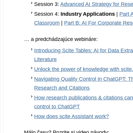
Session 3:
Advanced AI Strategy for Res
Session 4:
Industry Applications
|
Part 
Classroom
|
Part B: AI For Corporate Re
… a predchádzajúce webináre:
Introducing Scite Tables: AI for Data Extra
Literature
Unlock the power of knowledge with scite.
Navigating Quality Control in ChatGPT: T
Research and Citations
How research publications & citations can
control to ChatGPT
How does scite Assistant work?
Málo času? Pozrite si video návody: