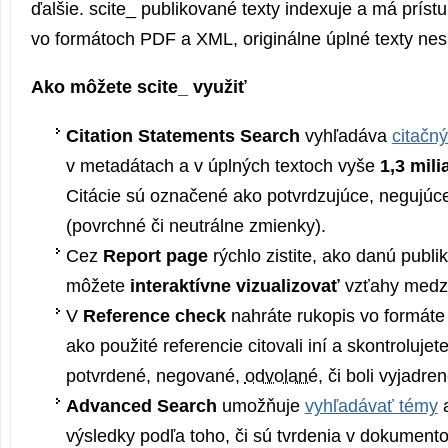
ďalšie. scite_ publikované texty indexuje a má prís
vo formátoch PDF a XML, originálne úplné texty nes
Ako môžete scite_ využiť
Citation Statements Search
vyhľadáva
citačný
v metadátach a v úplných textoch vyše
1,3 mil
Citácie sú označené ako potvrdzujúce, negujúc
(povrchné či neutrálne zmienky).
Cez
Report page
rýchlo zistite, ako danú publiká
môžete
interaktívne vizualizovať
vzťahy medzi
V
Reference check
nahráte rukopis vo formáte 
ako použité referencie citovali iní a skontrolujete
potvrdené, negované,
odvolané
, či boli vyjadr
Advanced Search
umožňuje
vyhľadávať témy
a
výsledky podľa toho, či sú tvrdenia v dokument