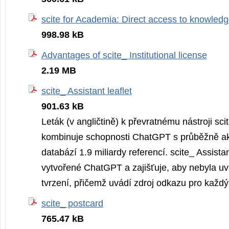
scite for Academia: Direct access to knowled
998.98 kB
Advantages of scite_ Institutional license
2.19 MB
scite_ Assistant leaflet
901.63 kB
Leták (v angličtině) k převratnému nástroji scit
kombinuje schopnosti ChatGPT s průběžně ak
databází 1.9 miliardy referencí. scite_ Assista
vytvořené ChatGPT a zajišťuje, aby nebyla u
tvrzení, přičemž uvádí zdroj odkazu pro každý
scite_ postcard
765.47 kB