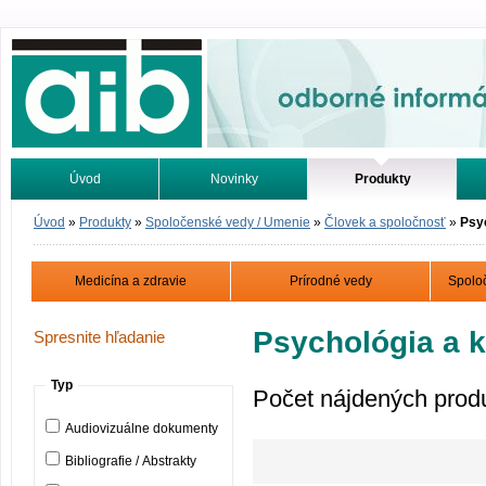
Odborné informácie. Online.
Úvod
Novinky
Produkty
Vyhľadávanie
Tutoriály
Úvod
»
Produkty
»
Spoločenské vedy / Umenie
»
Človek a spoločnosť
»
Psyc
Medicína a zdravie
Prírodné vedy
Spolo
Psychológia a k
Spresnite hľadanie
Typ
Počet nájdených prod
Audiovizuálne dokumenty
Bibliografie / Abstrakty