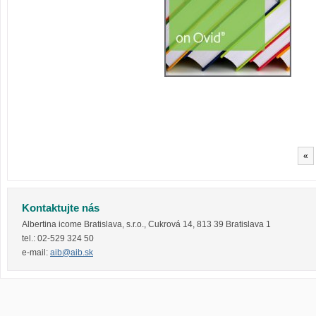
«
Kontaktujte nás
Albertina icome Bratislava, s.r.o.
,
Cukrová 14
,
813 39
Bratislava 1
tel.:
02-529 324 50
e-mail:
aib@aib.sk