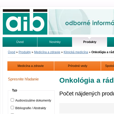
Odborné informácie. Online.
Úvod
Novinky
Produkty
Vyhľadávanie
Tutoriály
Úvod
»
Produkty
»
Medicína a zdravie
»
Klinická medicína
»
Onkológia a rád
Medicína a zdravie
Prírodné vedy
Spolo
Onkológia a rád
Spresnite hľadanie
Typ
Počet nájdených prod
Audiovizuálne dokumenty
Bibliografie / Abstrakty