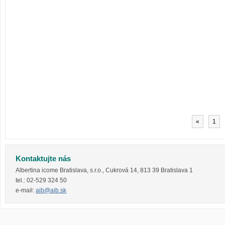
«
1
Kontaktujte nás
Albertina icome Bratislava, s.r.o.
,
Cukrová 14
,
813 39
Bratislava 1
tel.:
02-529 324 50
e-mail:
aib@aib.sk