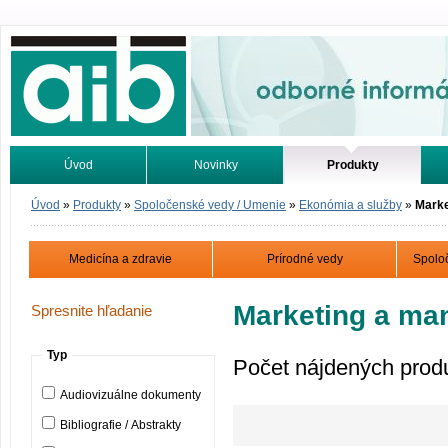
Odborné informácie. Online.
Úvod
Novinky
Produkty
Vyhľadávanie
Tutoriály
Úvod
»
Produkty
»
Spoločenské vedy / Umenie
»
Ekonómia a služby
»
Marke
Medicína a zdravie
Prírodné vedy
Spolo
Marketing a m
Spresnite hľadanie
Typ
Počet nájdených prod
Audiovizuálne dokumenty
Bibliografie / Abstrakty