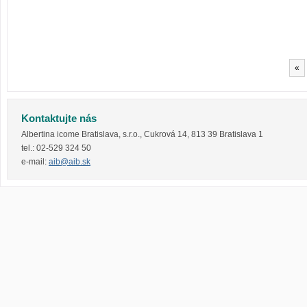
«
Kontaktujte nás
Albertina icome Bratislava, s.r.o.
,
Cukrová 14
,
813 39
Bratislava 1
tel.:
02-529 324 50
e-mail:
aib@aib.sk